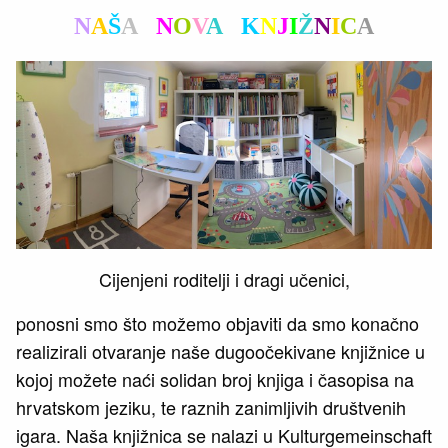
N
A
Š
A
N
O
V
A
K
N
J
I
Ž
N
I
C
A
Cijenjeni roditelji i dragi učenici,
ponosni smo što možemo objaviti da smo konačno
realizirali otvaranje naše dugoočekivane knjižnice u
kojoj možete naći solidan broj knjiga i časopisa na
hrvatskom jeziku, te raznih zanimljivih društvenih
igara. Naša knjižnica se nalazi u Kulturgemeinschaft